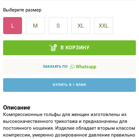
Выберите размер
Аппараты на суставы
L
M
S
XL
XXL
Санитарные приспособления для
инвалидов
В КОРЗИНУ
Противопролежневые матрасы, подушки
Whatsapp
ОПОРЫ, ВЕРТИКАЛИЗАТОРЫ, Оборудование
ЗАКАЗАТЬ ПО
для ЛФК
КУПИТЬ В 1 КЛИК
Одежда ортопедическая (адаптивная) для
инвалидов
Описание
Индивидуальное изготовление
Компрессионные гольфы для женщин изготовлены из
высококачественного трикотажа и предназначены для
постоянного ношения. Изделие обладает вторым классом
компрессии, умеренно дозированное давление правильно