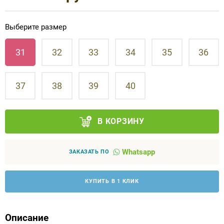
Аппараты на суставы
Выберите размер
Санитарные приспособления для
31
32
33
34
35
36
инвалидов
Противопролежневые матрасы, подушки
37
38
39
40
ОПОРЫ, ВЕРТИКАЛИЗАТОРЫ, Оборудование
для ЛФК
В КОРЗИНУ
Одежда ортопедическая (адаптивная) для
Whatsapp
ЗАКАЗАТЬ ПО
инвалидов
КУПИТЬ В 1 КЛИК
Индивидуальное изготовление
Описание