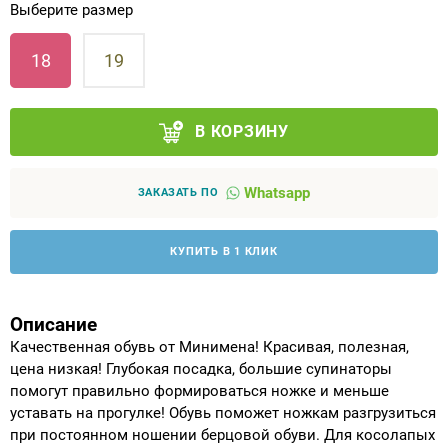
Выберите размер
Аппараты на суставы
18
19
Санитарные приспособления для
инвалидов
В КОРЗИНУ
Противопролежневые матрасы, подушки
Whatsapp
ЗАКАЗАТЬ ПО
ОПОРЫ, ВЕРТИКАЛИЗАТОРЫ, Оборудование
для ЛФК
КУПИТЬ В 1 КЛИК
Одежда ортопедическая (адаптивная) для
инвалидов
Описание
Качественная обувь от Минимена! Красивая, полезная,
Индивидуальное изготовление
цена низкая! Глубокая посадка, большие супинаторы
помогут правильно формироваться ножке и меньше
уставать на прогулке! Обувь поможет ножкам разгрузиться
при постоянном ношении берцовой обуви. Для косолапых