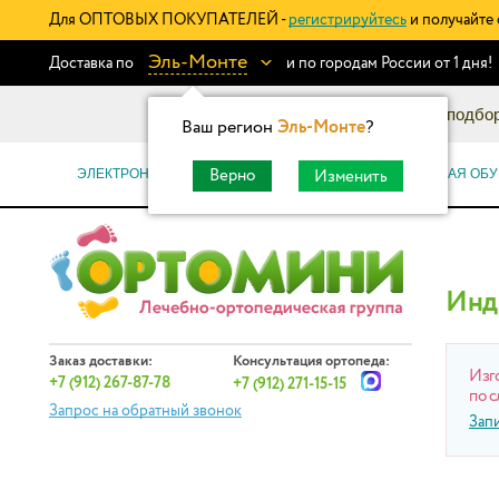
Для ОПТОВЫХ ПОКУПАТЕЛЕЙ -
регистрируйтесь
и получайте 
Эль-Монте
Доставка по
и по городам России от 1 дня!
Информационный каталог: подбор
Ваш регион
Эль-Монте
?
ЭЛЕКТРОННЫЕ СЕРТИФИКАТЫ
ОРТОПЕДИЧЕСКАЯ ОБУ
Верно
Изменить
Инд
Заказ доставки:
Консультация ортопеда:
Изг
+7 (912) 267-87-78
+7 (912) 271-15-15
по с
Запрос на обратный звонок
Зап