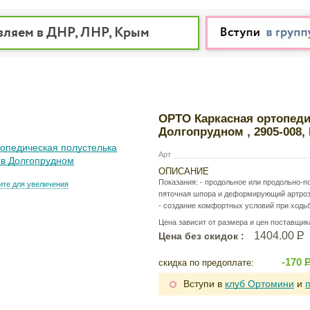
вляем в ДНР, ЛНР, Крым
ОРТО Каркасная ортопеди
Долгопрудном , 2905-008,
Арт
ОПИСАНИЕ
Показания: - продольное или продольно-по
те для увеличения
пяточная шпора и деформирующий артроз 
- создание комфортных условий при ходьб
Цена зависит от размера и цен поставщик
1404.00
Р
Цена без скидок :
-170
скидка по предоплате:
Вступи в
клуб Ортомини
и