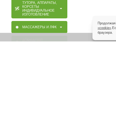
ТУТОРА, АППАРАТЫ,
КОРСЕТЫ
ИНДИВИДУАЛЬНОЕ
ИЗГОТОВЛЕНИЕ
Продолжая 
МАССАЖЕРЫ И ЛФК
«cookie»
.Е
браузера.
ДОМАШНЯЯ
МЕДТЕХНИКА
ОРТОПЕДИЧЕСКИЕ
ИЗДЕЛИЯ
МАССАЖНАЯ,
МЕДИЦИНСКАЯ,
ОРТОПЕДИЧЕСКАЯ
МЕБЕЛЬ