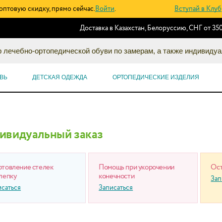
оптовую скидку, прямо сейчас.
Войти
.
Вступай в Клуб
Доставка в Казахстан, Белоруссию, СНГ от 350
 лечебно-ортопедической обуви по замерам, а также индивидуа
ВЬ
ДЕТСКАЯ ОДЕЖДА
ОРТОПЕДИЧЕСКИЕ ИЗДЕЛИЯ
ивидуальный заказ
отовление стелек
Помощь при укорочении
Ост
лепку
конечности
Зап
исаться
Записаться