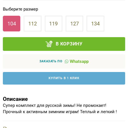
Выберите размер
Аппараты на суставы
104
112
119
127
134
Санитарные приспособления для
инвалидов
В КОРЗИНУ
Противопролежневые матрасы, подушки
Whatsapp
ОПОРЫ, ВЕРТИКАЛИЗАТОРЫ, Оборудование
ЗАКАЗАТЬ ПО
для ЛФК
КУПИТЬ В 1 КЛИК
Одежда ортопедическая (адаптивная) для
инвалидов
Описание
Индивидуальное изготовление
Супер комплект для русской зимы! Не промокает!
Прочный к активным зимним играм! Теплый и легкий !