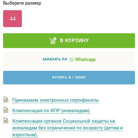
Выберите размер
Аппараты на суставы
44
Санитарные приспособления для
инвалидов
В КОРЗИНУ
Противопролежневые матрасы, подушки
Whatsapp
ЗАКАЗАТЬ ПО
ОПОРЫ, ВЕРТИКАЛИЗАТОРЫ, Оборудование
для ЛФК
КУПИТЬ В 1 КЛИК
Одежда ортопедическая (адаптивная) для
инвалидов
Принимаем электронные сертификаты
Компенсация по ИПР (инвалидам).
Индивидуальное изготовление
Компенсация органов Социальной защиты не
инвалидам без ограничения по возрасту (детям и
взрослым).