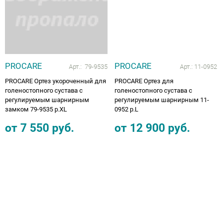
Аппараты на суставы
Санитарные приспособления для
инвалидов
PROCARE
PROCARE
Арт.:
79-9535
Арт.:
11-0952
Противопролежневые матрасы, подушки
PROCARE Ортез укороченный для
PROCARE Ортез для
голеностопного сустава с
голеностопного сустава с
регулируемым шарнирным
регулируемым шарнирным 11-
ОПОРЫ, ВЕРТИКАЛИЗАТОРЫ, Оборудование
замком 79-9535 p.XL
0952 p.L
для ЛФК
от
7 550
руб.
от
12 900
руб.
Одежда ортопедическая (адаптивная) для
инвалидов
Индивидуальное изготовление