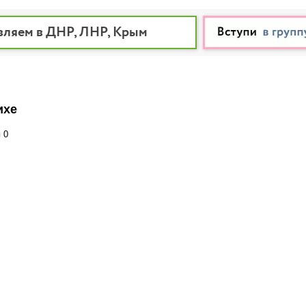
вляем в ДНР, ЛНР, Крым
ихе
и
0