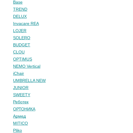
Base
TREND
DELUX
Invacare REA
LOJER
SOLERO
BUDGET
CLOU
OPTIMUS
NEMO Vertical
iChair
UMBRELLA NEW
JUNIOR
SWEETY
Реботек
ОРТОНИКА
Армед
MITICO
Pliko