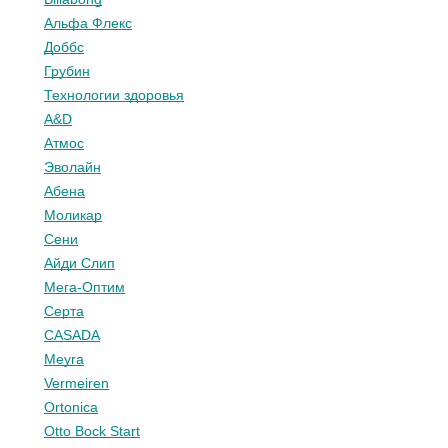
Альфа Флекс
Доббс
Грубин
Технологии здоровья
A&D
Атмос
Эволайн
Абена
Моликар
Сени
Айди Слип
Мега-Оптим
Серта
CASADA
Meyra
Vermeiren
Ortonica
Otto Bock Start