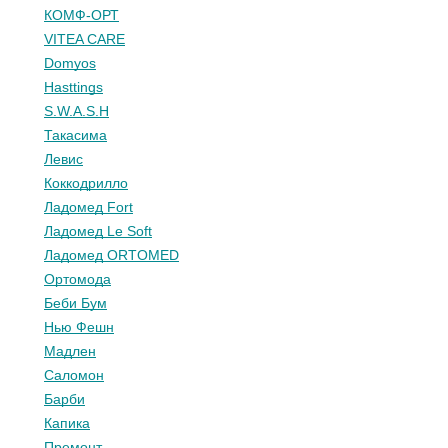
КОМФ-ОРТ
VITEA CARE
Domyos
Hasttings
S.W.A.S.H
Такасима
Левис
Коккодрилло
Ладомед Fort
Ладомед Le Soft
Ладомед ORTOMED
Ортомода
Беби Бум
Нью Фешн
Мадлен
Саломон
Барби
Капика
Премонт