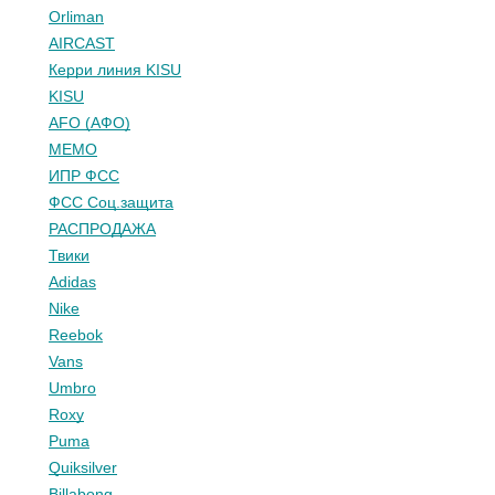
Orliman
AIRCAST
Керри линия KISU
KISU
AFO (АФО)
МЕМО
ИПР ФСС
ФСС Соц.защита
РАСПРОДАЖА
Твики
Adidas
Nike
Reebok
Vans
Umbro
Roxy
Puma
Quiksilver
Billabong