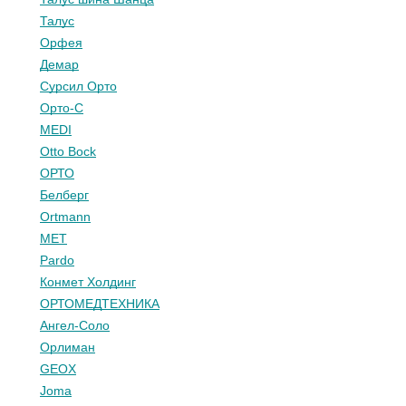
Талус
Орфея
Демар
Сурсил Орто
Орто-С
MEDI
Otto Bock
ОРТО
Белберг
Ortmann
МЕТ
Pardo
Конмет Холдинг
ОРТОМЕДТЕХНИКА
Ангел-Соло
Орлиман
GEOX
Joma