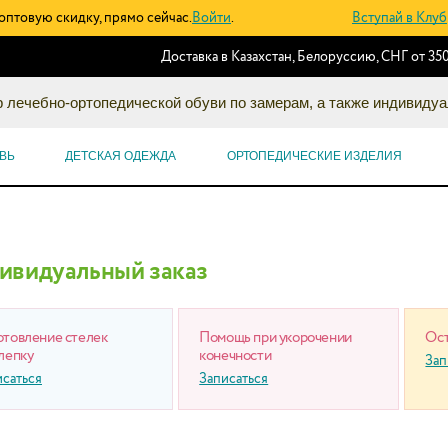
оптовую скидку, прямо сейчас.
Войти
.
Вступай в Клуб
Доставка в Казахстан, Белоруссию, СНГ от 350
 лечебно-ортопедической обуви по замерам, а также индивидуа
ВЬ
ДЕТСКАЯ ОДЕЖДА
ОРТОПЕДИЧЕСКИЕ ИЗДЕЛИЯ
ивидуальный заказ
отовление стелек
Помощь при укорочении
Ост
лепку
конечности
Зап
исаться
Записаться