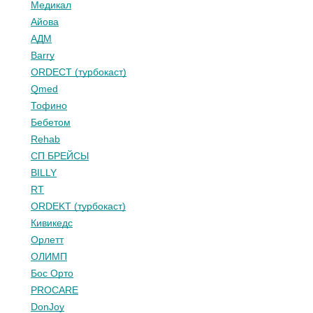
Медикал
Айова
АДМ
Barry
ORDECT (турбокаст)
Qmed
Тофино
Бебетом
Rehab
СП БРЕЙСЫ
BILLY
RT
ORDEKT (турбокаст)
Кивикедс
Орлетт
ОЛИМП
Бос Орто
PROCARE
DonJoy