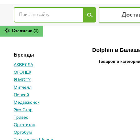
Доста
Отложено (
0
)
Dolphin в Балаш
Бренды
Товаров в категори
АКВЕЛЛА
ОГОНЕК
Я МОГУ
Митчелл
Персей
Медвежонок
Эко Стар
Тривес
Ортотитан
Ортобум
Талус шина Шанца