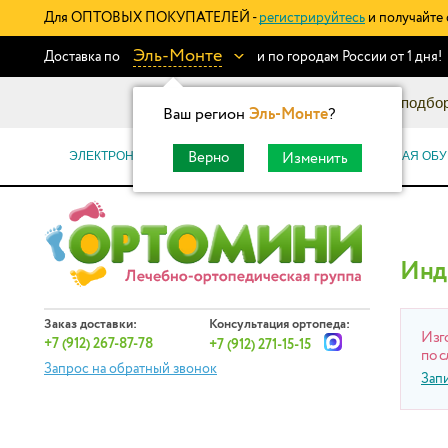
Для ОПТОВЫХ ПОКУПАТЕЛЕЙ -
регистрируйтесь
и получайте 
Эль-Монте
Доставка по
и по городам России от 1 дня!
Информационный каталог: подбор
Ваш регион
Эль-Монте
?
ЭЛЕКТРОННЫЕ СЕРТИФИКАТЫ
ОРТОПЕДИЧЕСКАЯ ОБУ
Верно
Изменить
Инд
Заказ доставки:
Консультация ортопеда:
Изг
+7 (912) 267-87-78
+7 (912) 271-15-15
по с
Запрос на обратный звонок
Зап