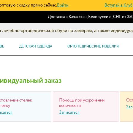
оптовую скидку, прямо сейчас.
Войти
.
Вступай в Клуб
Доставка в Казахстан, Белоруссию, СНГ от 350
 лечебно-ортопедической обуви по замерам, а также индивидуа
ВЬ
ДЕТСКАЯ ОДЕЖДА
ОРТОПЕДИЧЕСКИЕ ИЗДЕЛИЯ
ивидуальный заказ
отовление стелек
Помощь при укорочении
Ост
лепку
конечности
Зап
исаться
Записаться