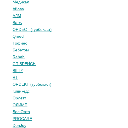
Медикал
Айова
АДМ
Barry
ORDECT (турбокаст)
Qmed
Тофино
Бебетом
Rehab
СП БРЕЙСЫ
BILLY
RT
ORDEKT (турбокаст)
Кивикедс
Орлетт
ОЛИМП
Бос Орто
PROCARE
DonJoy