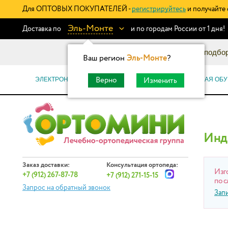
Для ОПТОВЫХ ПОКУПАТЕЛЕЙ -
регистрируйтесь
и получайте 
Эль-Монте
Доставка по
и по городам России от 1 дня!
Информационный каталог: подбор
Ваш регион
Эль-Монте
?
ЭЛЕКТРОННЫЕ СЕРТИФИКАТЫ
ОРТОПЕДИЧЕСКАЯ ОБУ
Верно
Изменить
Инд
Заказ доставки:
Консультация ортопеда:
Изг
+7 (912) 267-87-78
+7 (912) 271-15-15
по с
Запрос на обратный звонок
Зап