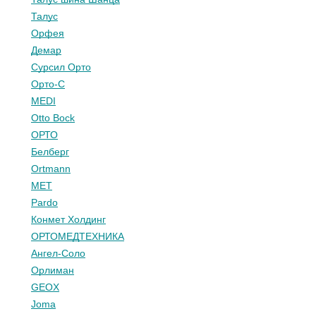
Талус
Орфея
Демар
Сурсил Орто
Орто-С
MEDI
Otto Bock
ОРТО
Белберг
Ortmann
МЕТ
Pardo
Конмет Холдинг
ОРТОМЕДТЕХНИКА
Ангел-Соло
Орлиман
GEOX
Joma