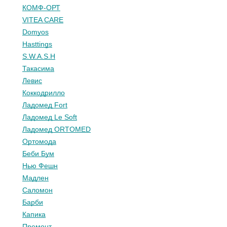
КОМФ-ОРТ
VITEA CARE
Domyos
Hasttings
S.W.A.S.H
Такасима
Левис
Коккодрилло
Ладомед Fort
Ладомед Le Soft
Ладомед ORTOMED
Ортомода
Беби Бум
Нью Фешн
Мадлен
Саломон
Барби
Капика
Премонт