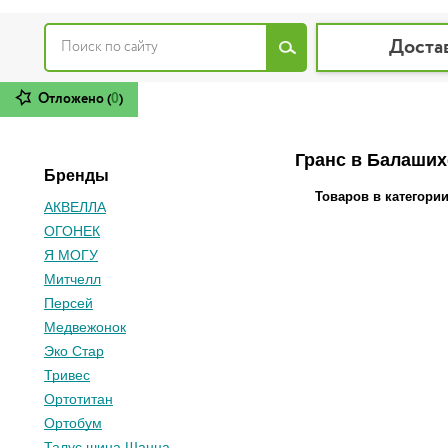
Доста
Отложено (
0
)
Гранс в Балаших
Бренды
Товаров в категори
АКВЕЛЛА
ОГОНЕК
Я МОГУ
Митчелл
Персей
Медвежонок
Эко Стар
Тривес
Ортотитан
Ортобум
Талус шина Шанца