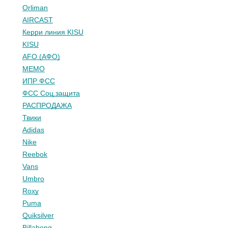
Orliman
AIRCAST
Керри линия KISU
KISU
AFO (АФО)
МЕМО
ИПР ФСС
ФСС Соц.защита
РАСПРОДАЖА
Твики
Adidas
Nike
Reebok
Vans
Umbro
Roxy
Puma
Quiksilver
Billabong