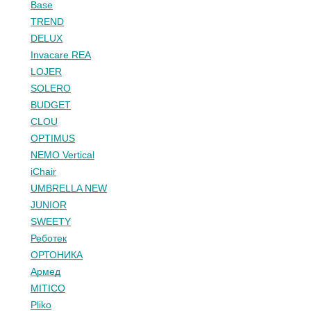
Base
TREND
DELUX
Invacare REA
LOJER
SOLERO
BUDGET
CLOU
OPTIMUS
NEMO Vertical
iChair
UMBRELLA NEW
JUNIOR
SWEETY
Реботек
ОРТОНИКА
Армед
MITICO
Pliko