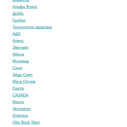
Альфа Флекс
Доббс
Грубин
Технологии здоровья
A&D
Атмос
Эволайн
Абена
Моликар
Сени
Айди Слип
Мега-Оптим
Серта
CASADA
Meyra
Vermeiren
Ortonica
Otto Bock Start