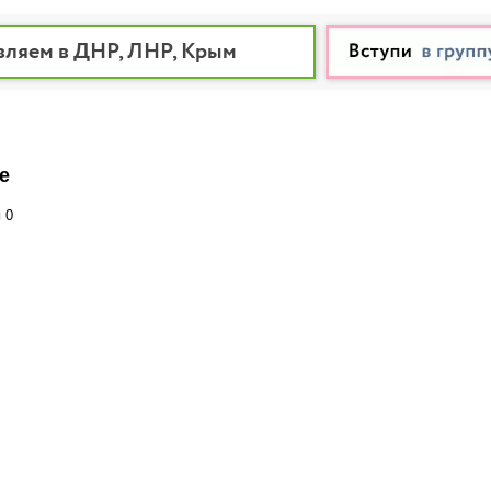
вляем в ДНР, ЛНР, Крым
е
и
0