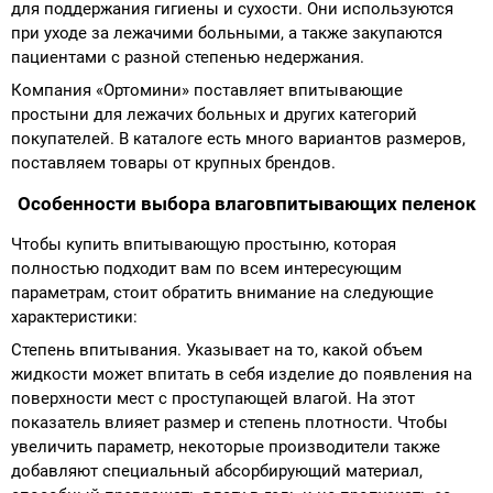
для поддержания гигиены и сухости. Они используются
при уходе за лежачими больными, а также закупаются
Аппараты на суставы
пациентами с разной степенью недержания.
Компания «Ортомини» поставляет впитывающие
Санитарные приспособления для
простыни для лежачих больных и других категорий
инвалидов
покупателей. В каталоге есть много вариантов размеров,
поставляем товары от крупных брендов.
Противопролежневые матрасы, подушки
Особенности выбора влаговпитывающих пеленок
ОПОРЫ, ВЕРТИКАЛИЗАТОРЫ, Оборудование
Чтобы купить впитывающую простыню, которая
для ЛФК
полностью подходит вам по всем интересующим
параметрам, стоит обратить внимание на следующие
характеристики:
Одежда ортопедическая (адаптивная) для
инвалидов
Степень впитывания. Указывает на то, какой объем
жидкости может впитать в себя изделие до появления на
поверхности мест с проступающей влагой. На этот
Индивидуальное изготовление
показатель влияет размер и степень плотности. Чтобы
увеличить параметр, некоторые производители также
добавляют специальный абсорбирующий материал,