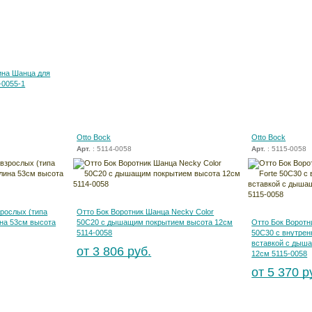
ина Шанца для
-0055-1
Otto Bock
Otto Bock
Арт.
: 5114-0058
Арт.
: 5115-0058
зрослых (типа
Отто Бок Воротник Шанца Necky Color
на 53см высота
50С20 с дышащим покрытием высота 12см
Отто Бок Воротн
5114-0058
50С30 с внутрен
вставкой с дыш
от 3 806 руб.
12см 5115-0058
от 5 370 р