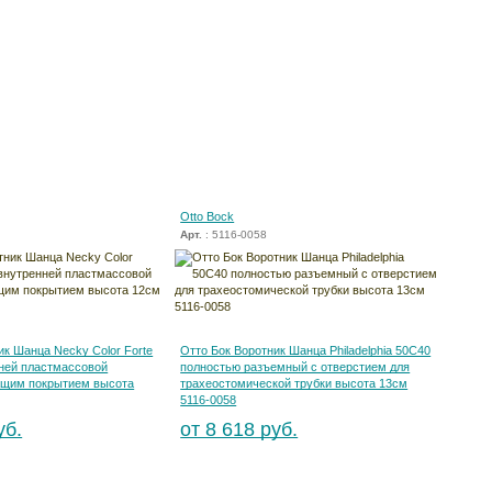
Otto Bock
Арт.
: 5116-0058
ик Шанца Necky Color Forte
Отто Бок Воротник Шанца Philadelphia 50С40
ней пластмассовой
полностью разъемный с отверстием для
ащим покрытием высота
трахеостомической трубки высота 13см
5116-0058
уб.
от 8 618 руб.