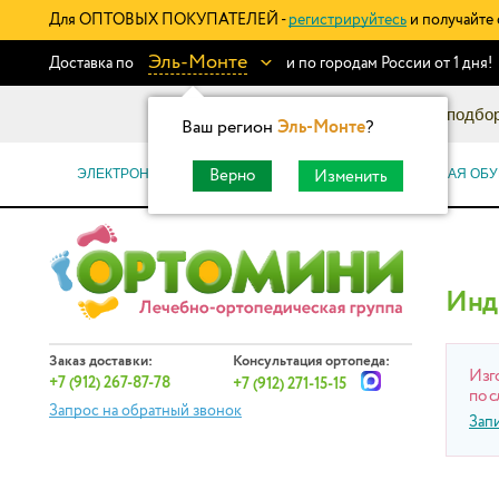
Для ОПТОВЫХ ПОКУПАТЕЛЕЙ -
регистрируйтесь
и получайте 
Эль-Монте
Доставка по
и по городам России от 1 дня!
Информационный каталог: подбор
Ваш регион
Эль-Монте
?
ЭЛЕКТРОННЫЕ СЕРТИФИКАТЫ
ОРТОПЕДИЧЕСКАЯ ОБУ
Верно
Изменить
Инд
Заказ доставки:
Консультация ортопеда:
Изг
+7 (912) 267-87-78
+7 (912) 271-15-15
по с
Запрос на обратный звонок
Зап