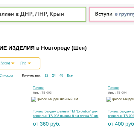
вляем в ДНР, ЛНР, Крым
Е ИЗДЕЛИЯ в Новгороде
(Шея)
Бренд
Пол
Списком
Количество:
12
24
48
Все
Тривес
Тривес
Арт.
: ТВ-003
Арт.
: ТВ-004
Тривес Бандаж шейный ТМ "Evolution" для
Тривес Бандаж ш
взрослых ТВ-003 высота 9 см длина 50 см
взрослых ТВ-004
от 360 руб.
от 400 руб