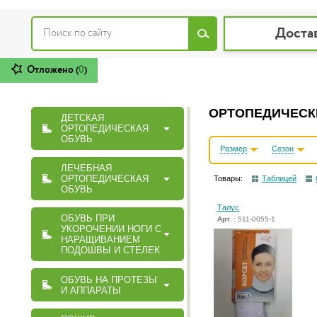
Доста
Отложено (
0
)
ОРТОПЕДИЧЕСКИ
ДЕТСКАЯ
ОРТОПЕДИЧЕСКАЯ
ОБУВЬ
Размер
Сезон
ЛЕЧЕБНАЯ
ОРТОПЕДИЧЕСКАЯ
Товары:
Таблицей
ОБУВЬ
Талус
ОБУВЬ ПРИ
Арт.
: 511-0055-1
УКОРОЧЕНИИ НОГИ С
НАРАЩИВАНИЕМ
ПОДОШВЫ И СТЕЛЕК
ОБУВЬ НА ПРОТЕЗЫ
И АППАРАТЫ