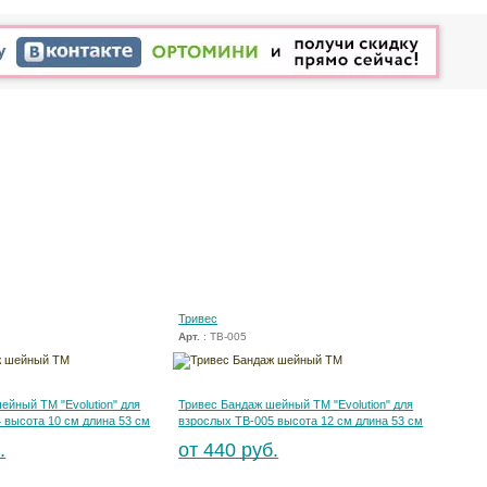
Тривес
Арт.
: ТВ-005
ейный ТМ "Evolution" для
Тривес Бандаж шейный ТМ "Evolution" для
 высота 10 см длина 53 см
взрослых ТВ-005 высота 12 см длина 53 см
.
от 440 руб.