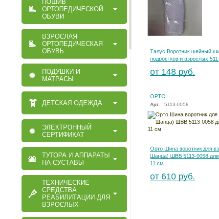
ПОШИВ
ОРТОПЕДИЧЕСКОЙ
ОБУВИ
ВЗРОСЛАЯ
ОРТОПЕДИЧЕСКАЯ
ОБУВЬ
Талус Воротник шейный ш
подростков и взрослых 511
от 148 руб.
ПОДУШКИ И
МАТРАСЫ
ОРТО
ДЕТСКАЯ ОДЕЖДА
Арт.
: 5113-0058
ЭЛЕКТРОННЫЙ
СЕРТИФИКАТ
Орто Шина воротник для в
ТУТОРА И АППАРАТЫ
Шанца) ШВВ 5113-0058 дли
НА СУСТАВЫ
11 см
от 610 руб.
ТЕХНИЧЕСКИЕ
СРЕДСТВА
РЕАБИЛИТАЦИИ ДЛЯ
ВЗРОСЛЫХ