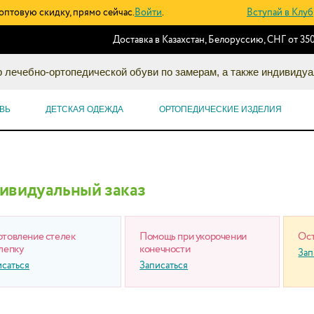
оптовую скидку, прямо сейчас.
Войти
.
Вступай в Клуб
Доставка в Казахстан, Белоруссию, СНГ от 350
 лечебно-ортопедической обуви по замерам, а также индивидуа
ВЬ
ДЕТСКАЯ ОДЕЖДА
ОРТОПЕДИЧЕСКИЕ ИЗДЕЛИЯ
ивидуальный заказ
отовление стелек
Помощь при укорочении
Ост
лепку
конечности
Зап
исаться
Записаться