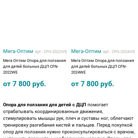
Аппараты на суставы
Санитарные приспособления для
инвалидов
Противопролежневые матрасы, подушки
Мега-Оптим
Мега-Оптим
Арт.:
CFN-2022WE
Арт.:
CFN-2024WE
Мега Оптим Опора для ползания
Мега Оптим Опора для ползания
ОПОРЫ, ВЕРТИКАЛИЗАТОРЫ, Оборудование
для детей больных ДЦП CFN-
для детей больных ДЦП CFN-
2022WE
2024WE
для ЛФК
от
7 800
руб.
от
7 800
руб.
Одежда ортопедическая (адаптивная) для
инвалидов
Опора для ползания для детей с ДЦП
помогает
отрабатывать координированные движения,
Индивидуальное изготовление
стимулировать мышцы рук, плеч и суставы ног, облегчают
тренировку разгибания кистей и пальцев. Перед покупкой
опор для ползания нужно проконсультироваться с врачом,