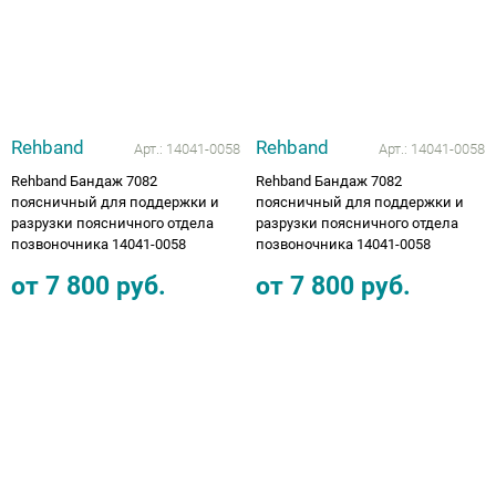
Аппараты на суставы
Санитарные приспособления для
инвалидов
Rehband
Rehband
Арт.:
14041-0058
Арт.:
14041-0058
Противопролежневые матрасы, подушки
Rehband Бандаж 7082
Rehband Бандаж 7082
поясничный для поддержки и
поясничный для поддержки и
разрузки поясничного отдела
разрузки поясничного отдела
ОПОРЫ, ВЕРТИКАЛИЗАТОРЫ, Оборудование
позвоночника 14041-0058
позвоночника 14041-0058
для ЛФК
от
7 800
руб.
от
7 800
руб.
Одежда ортопедическая (адаптивная) для
инвалидов
Индивидуальное изготовление