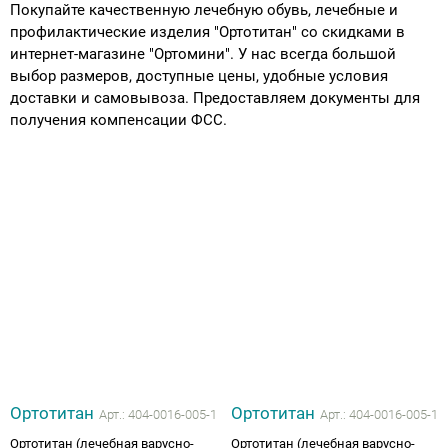
Покупайте качественную лечебную обувь, лечебные и
профилактические изделия "Ортотитан" со скидками в
Аппараты на суставы
интернет-магазине "Ортомини". У нас всегда большой
выбор размеров, доступные цены, удобные условия
Санитарные приспособления для
доставки и самовывоза. Предоставляем документы для
инвалидов
получения компенсации ФСС.
Противопролежневые матрасы, подушки
ОПОРЫ, ВЕРТИКАЛИЗАТОРЫ, Оборудование
для ЛФК
Одежда ортопедическая (адаптивная) для
инвалидов
Индивидуальное изготовление
Ортотитан
Ортотитан
Арт.:
404-0016-005-1
Арт.:
404-0016-005-1
Ортотитан (лечебная варусно-
Ортотитан (лечебная варусно-