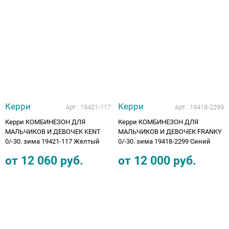
Аппараты на суставы
Санитарные приспособления для
инвалидов
Противопролежневые матрасы, подушки
Керри
Керри
Арт.:
19421-117
Арт.:
19418-2299
ОПОРЫ, ВЕРТИКАЛИЗАТОРЫ, Оборудование
для ЛФК
Керри КОМБИНЕЗОН ДЛЯ
Керри КОМБИНЕЗОН ДЛЯ
МАЛЬЧИКОВ И ДЕВОЧЕК KENT
МАЛЬЧИКОВ И ДЕВОЧЕК FRANKY
0/-30. зима 19421-117 Желтый
0/-30. зима 19418-2299 Синий
Одежда ортопедическая (адаптивная) для
от
12 060
руб.
от
12 000
руб.
инвалидов
Индивидуальное изготовление